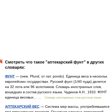
Смотреть что такое "аптекарский фунт" в других
словарях:
ФУНТ
— (нем. Pfund, от лат. pondo). Единица веса в нескольк.
европейских государствах. Русский фунт (1/40 пуда) делится
на 32 лота или 96 золотников. Словарь иностранных слов,
вошедших в состав русского языка. Чудинов А.Н., 1910. ФУНТ
единица весовых… …
Словарь иностранных слов русского языка
АПТЕКАРСКИЙ ВЕС
— Система мер массы, употреблявшаяся
при взвешивании лекарств. Основная единица аптекарский