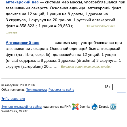
аптекарский вес
— система мер массы, употреблявшаяся при
взвешивании лекарств. Основная единица аптекарский фунт,
делится на 12 унций, 1 унция на 8 драхм, 1 драхма на
3 скрупула, 1 скрупул на 20 гранов. 1 русский аптекарский
фунт = 358,323 г, 1 унция = 29,860 г,… …
Энциклопедический
словарь
Аптекарский вес
— система мер, употреблявшаяся при
взвешивании лекарств. Основной единицей был аптекарский
фунт (лат. libra, сокр. lb), делившийся на 12 унций. 1 унция
(uncia) содержала 8 драхм, 1 драхма (drachma) 3 скрупула, 1
скрупул (scrupulum) 20… …
Большая советская энциклопедия
© Академик, 2000-2026
18+
Обратная связь:
Техподдержка
,
Реклама на сайте
👣 Путешествия
Экспорт словарей на сайты
, сделанные на PHP,
Joomla,
Drupal,
WordPress, MODx.